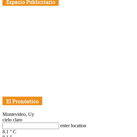
Espacio Publicitario
El Pronóstico
Montevideo, Uy
cielo claro
enter location
8.1
°
C