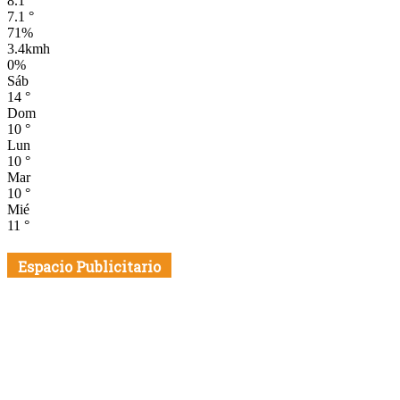
8.1
°
7.1
°
71%
3.4kmh
0%
Sáb
14
°
Dom
10
°
Lun
10
°
Mar
10
°
Mié
11
°
Espacio Publicitario