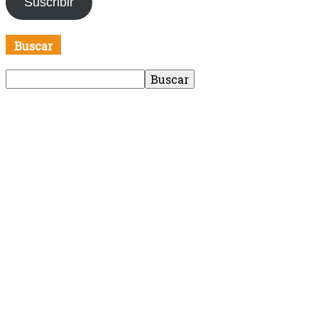
Suscribir
electrónico
Buscar