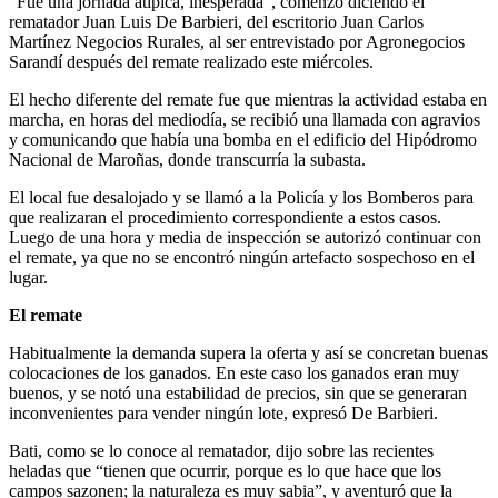
“Fue una jornada atípica, inesperada”, comenzó diciendo el
rematador Juan Luis De Barbieri, del escritorio Juan Carlos
Martínez Negocios Rurales, al ser entrevistado por Agronegocios
Sarandí después del remate realizado este miércoles.
El hecho diferente del remate fue que mientras la actividad estaba en
marcha, en horas del mediodía, se recibió una llamada con agravios
y comunicando que había una bomba en el edificio del Hipódromo
Nacional de Maroñas, donde transcurría la subasta.
El local fue desalojado y se llamó a la Policía y los Bomberos para
que realizaran el procedimiento correspondiente a estos casos.
Luego de una hora y media de inspección se autorizó continuar con
el remate, ya que no se encontró ningún artefacto sospechoso en el
lugar.
El remate
Habitualmente la demanda supera la oferta y así se concretan buenas
colocaciones de los ganados. En este caso los ganados eran muy
buenos, y se notó una estabilidad de precios, sin que se generaran
inconvenientes para vender ningún lote, expresó De Barbieri.
Bati, como se lo conoce al rematador, dijo sobre las recientes
heladas que “tienen que ocurrir, porque es lo que hace que los
campos sazonen; la naturaleza es muy sabia”, y aventuró que la