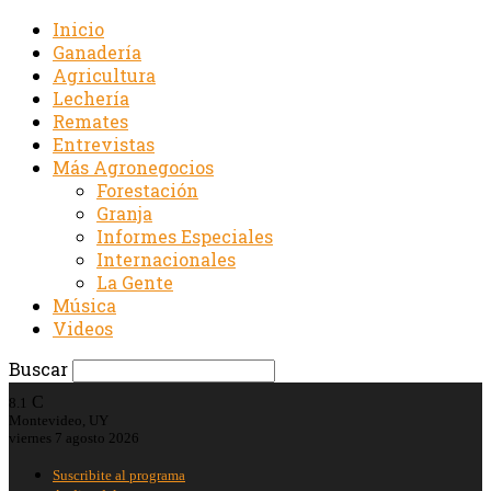
Inicio
Ganadería
Agricultura
Lechería
Remates
Entrevistas
Más Agronegocios
Forestación
Granja
Informes Especiales
Internacionales
La Gente
Música
Videos
Buscar
C
8.1
Montevideo, UY
viernes 7 agosto 2026
Suscribite al programa