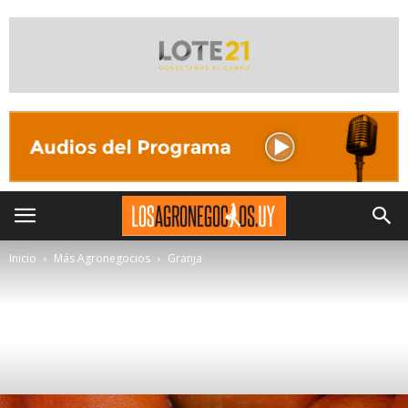
Inicio
Más Agronegocios
Granja