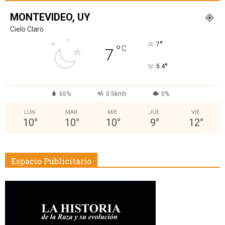
MONTEVIDEO, UY
Cielo Claro
°
7
°
C
7
°
5.4
65%
0.5kmh
0%
LUN
MAR
MIÉ
JUE
VIE
10
°
10
°
10
°
9
°
12
°
Espacio Publicitario