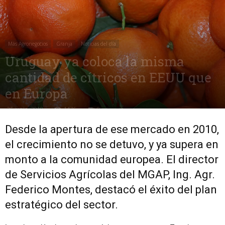
Más Agronegocios
Granja
Noticias del día
Uruguay ya coloca la misma
cantidad de cítricos en EEUU que
en Europa
25 junio, 2018
1476
0
Desde la apertura de ese mercado en 2010,
el crecimiento no se detuvo, y ya supera en
monto a la comunidad europea. El director
de Servicios Agrícolas del MGAP, Ing. Agr.
Federico Montes, destacó el éxito del plan
estratégico del sector.