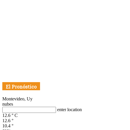
El Pronóstico
Montevideo, Uy
nubes
enter location
12.6
°
C
12.6
°
10.4
°