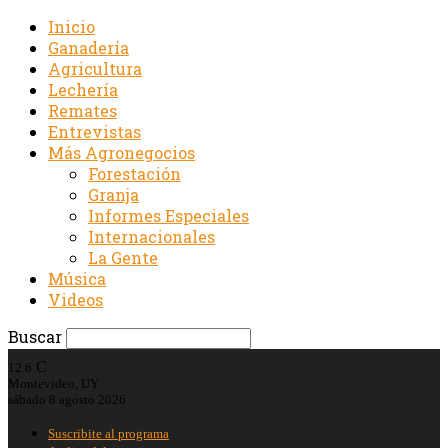
Inicio
Ganadería
Agricultura
Lechería
Remates
Entrevistas
Más Agronegocios
Forestación
Granja
Informes Especiales
Internacionales
La Gente
Música
Videos
Buscar
C
12.6
Montevideo, UY
sábado 8 agosto 2026
Suscribite al programa