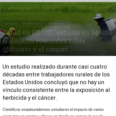
Agricultura
Más Agronegocios
Internacionales
Salud en EE.UU.: estudio en 54.000
trabajadores rurales sobre
glifosato y el cáncer
3 diciembre, 2017
1738
0
Un estudio realizado durante casi cuatro
décadas entre trabajadores rurales de los
Estados Unidos concluyó que no hay un
vínculo consistente entre la exposición al
herbicida y el cáncer.
Científicos estadounidenses estudiaron el impacto de varios