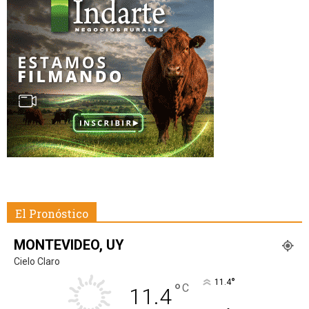
El Pronóstico
MONTEVIDEO, UY
Cielo Claro
°
11.4
°
C
11.4