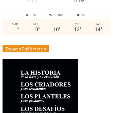
°
9.9
56%
1.3kmh
9%
MAR
MIÉ
JUE
VIE
SÁB
11
°
10
°
10
°
12
°
14
°
Espacio Publicitario