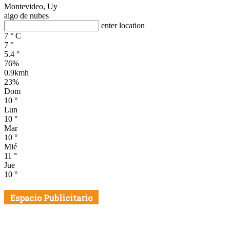
Montevideo, Uy
algo de nubes
enter location
7
°
C
7
°
5.4
°
76%
0.9kmh
23%
Dom
10
°
Lun
10
°
Mar
10
°
Mié
11
°
Jue
10
°
Espacio Publicitario