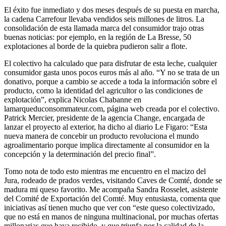
El éxito fue inmediato y dos meses después de su puesta en marcha,
la cadena Carrefour llevaba vendidos seis millones de litros. La
consolidación de esta llamada marca del consumidor trajo otras
buenas noticias: por ejemplo, en la región de La Bresse, 50
explotaciones al borde de la quiebra pudieron salir a flote.
El colectivo ha calculado que para disfrutar de esta leche, cualquier
consumidor gasta unos pocos euros más al año. “Y no se trata de un
donativo, porque a cambio se accede a toda la información sobre el
producto, como la identidad del agricultor o las condiciones de
explotación”, explica Nicolas Chabanne en
lamarqueduconsommateur.com, página web creada por el colectivo.
Patrick Mercier, presidente de la agencia Change, encargada de
lanzar el proyecto al exterior, ha dicho al diario Le Figaro: “Esta
nueva manera de concebir un producto revoluciona el mundo
agroalimentario porque implica directamente al consumidor en la
concepción y la determinación del precio final”.
Tomo nota de todo esto mientras me encuentro en el macizo del
Jura, rodeado de prados verdes, visitando Caves de Comté, donde se
madura mi queso favorito. Me acompaña Sandra Rosselet, asistente
del Comité de Exportación del Comté. Muy entusiasta, comenta que
iniciativas así tienen mucho que ver con “este queso colectivizado,
que no está en manos de ninguna multinacional, por muchas ofertas
millonarias que haya recibido, y que triunfa por la calidad de la