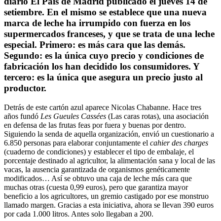
diario El País de Madrid publicado el jueves 14 de
setiembre. En el mismo se establece que una nueva
marca de leche ha irrumpido con fuerza en los
supermercados franceses, y que se trata de una leche
especial. Primero: es más cara que las demás.
Segundo: es la única cuyo precio y condiciones de
fabricación los han decidido los consumidores. Y
tercero: es la única que asegura un precio justo al
productor.
Detrás de este cartón azul aparece Nicolas Chabanne. Hace tres
años fundó
Les Gueules Cassées
(Las caras rotas), una asociación
en defensa de las frutas feas por fuera y buenas por dentro.
Siguiendo la senda de aquella organización, envió un cuestionario a
6.850 personas para elaborar conjuntamente el
cahier des charges
(cuaderno de condiciones) y establecer el tipo de embalaje, el
porcentaje destinado al agricultor, la alimentación sana y local de las
vacas, la ausencia garantizada de organismos genéticamente
modificados… Así se obtuvo una caja de leche más cara que
muchas otras (cuesta 0,99 euros), pero que garantiza mayor
beneficio a los agricultores, un gremio castigado por ese monstruo
llamado margen. Gracias a esta iniciativa, ahora se llevan 390 euros
por cada 1.000 litros. Antes solo llegaban a 200.