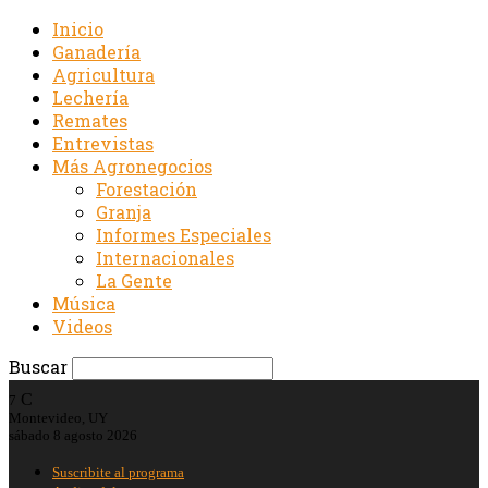
Inicio
Ganadería
Agricultura
Lechería
Remates
Entrevistas
Más Agronegocios
Forestación
Granja
Informes Especiales
Internacionales
La Gente
Música
Videos
Buscar
C
7
Montevideo, UY
sábado 8 agosto 2026
Suscribite al programa