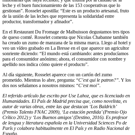
leche y el buen funcionamiento de las 153 cooperativas que lo
gestionan”. Rosselet apostilla: “Este es un producto artesanal, fruto
de la unión de las leches que representa la solidaridad entre
productor, transformador y afinador”.
En el Restaurant Du Fromage de Malbuisson degustamos tres tipos
de queso comté. Rosselet comenta que Nicolas Chabanne también
ha creado un zumo de manzana de la misma marca. Llego al hotel y
veo un vídeo grabado en La Bresse en el que aparece un agricultor
sonriente diciendo: “El mundo está cambiando: antes producíamos
para el consumidor anónimo; ahora, el consumidor con nombre y
apellido nos indica cómo quiere el producto”.
Al día siguiente, Rosselet aparece con un cartón del zumo
prometido. Mientras lo abre, pregunta: “
C’est qui le patron?”.
Y los
dos nos señalamos a nosotros mismos: “
C’est moi”.
El referido artículo fue escrito por Use Lahoz, que es licenciado en
Humanidades. El País de Madrid precisa que, como novelista, es
autor de varias obras, entre las que destacan ‘Los Baldrich’
(Premio Talento FNAC 2009), ‘La estación perdida’ (Premio Ojo
Crítico 2012) y ‘Los Buenos amigos’ (Destino, 2016). Es profesor
de lengua y literatura española en la Universidad Sciences Po de
París y colabora habitualmente en El País y en Radio Nacional de
España.