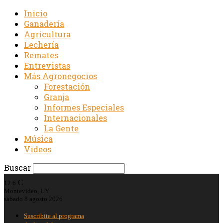
Inicio
Ganadería
Agricultura
Lechería
Remates
Entrevistas
Más Agronegocios
Forestación
Granja
Informes Especiales
Internacionales
La Gente
Música
Videos
Buscar
C
12.6
Montevideo, UY
sábado 8 agosto 2026
Suscribite al programa