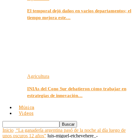
El temporal dejó daños en varios departamentos; el
tiempo mejora este…
Agricultura
INIAs del Cono Sur debatieron cómo trabajar en
estrategias de innovación…
Música
Videos
Inicio
“La ganadería argentina pasó de la noche al día luego de
unos oscuros 12 años”
luis-miguel-etchevehere_-