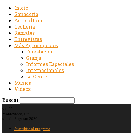
Inicio
Ganadería
Agricultura
Lechería
Remates
Entrevistas
Más Agronegocios
Forestación
Granja
Informes Especiales
Internacionales
La Gente
Música
Videos
Buscar
C
9.8
Montevideo, UY
sábado 8 agosto 2026
Suscribite al programa