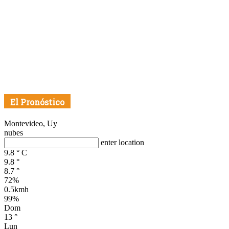
El Pronóstico
Montevideo, Uy
nubes
enter location
9.8
°
C
9.8
°
8.7
°
72%
0.5kmh
99%
Dom
13
°
Lun