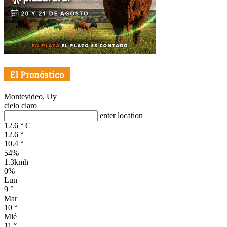
El Pronóstico
Montevideo, Uy
cielo claro
enter location
12.6
°
C
12.6
°
10.4
°
54%
1.3kmh
0%
Lun
9
°
Mar
10
°
Mié
11
°