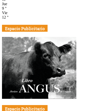
Jue
9
°
Vie
12
°
Espacio Publicitario
Espacio Publicitario