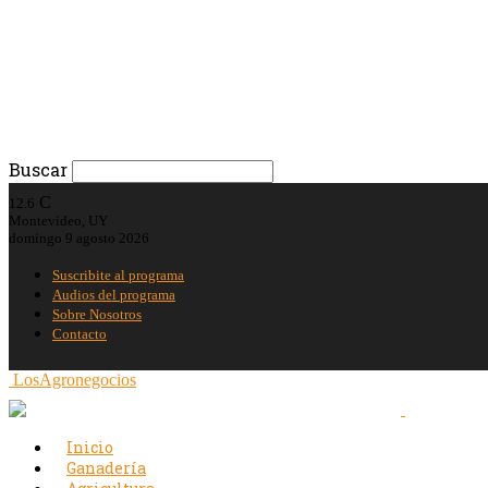
Buscar
C
12.6
Montevideo, UY
domingo 9 agosto 2026
Suscribite al programa
Audios del programa
Sobre Nosotros
Contacto
LosAgronegocios
Inicio
Ganadería