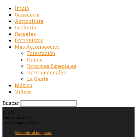
Inicio
Ganadería
Agricultura
Lechería
Remates
Entrevistas
Más Agronegocios
Forestación
Granja
Informes Especiales
Internacionales
La Gente
Música
Videos
Buscar
C
14.8
Montevideo, UY
jueves 6 agosto 2026
Suscribite al programa