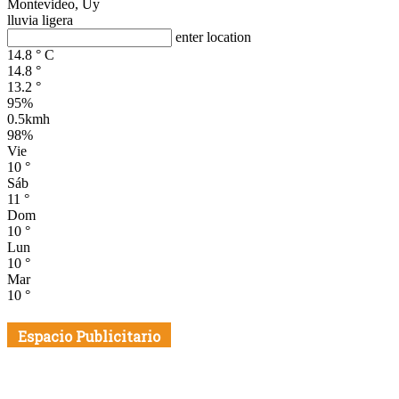
Montevideo, Uy
lluvia ligera
enter location
14.8
°
C
14.8
°
13.2
°
95%
0.5kmh
98%
Vie
10
°
Sáb
11
°
Dom
10
°
Lun
10
°
Mar
10
°
Espacio Publicitario