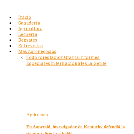
Inicio
Ganadería
Agricultura
Lechería
Remates
Entrevistas
Más Agronegocios
Todo
Forestación
Granja
Informes
Especiales
Internacionales
La Gente
Agricultura
En Aapresid, investigador de Kentucky defendió la
siembra directa y habló…