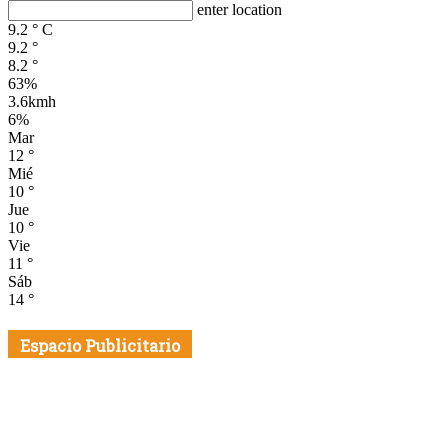
enter location
9.2
°
C
9.2
°
8.2
°
63%
3.6kmh
6%
Mar
12
°
Mié
10
°
Jue
10
°
Vie
11
°
Sáb
14
°
Espacio Publicitario