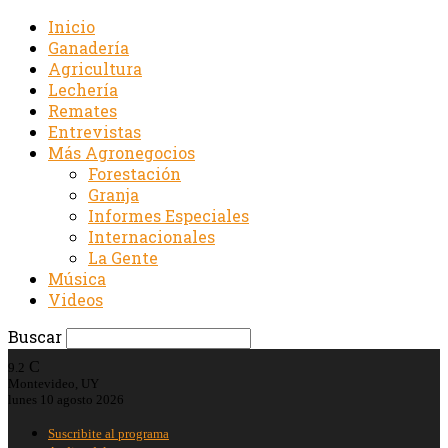
Inicio
Ganadería
Agricultura
Lechería
Remates
Entrevistas
Más Agronegocios
Forestación
Granja
Informes Especiales
Internacionales
La Gente
Música
Videos
Buscar
C
9.2
Montevideo, UY
lunes 10 agosto 2026
Suscribite al programa