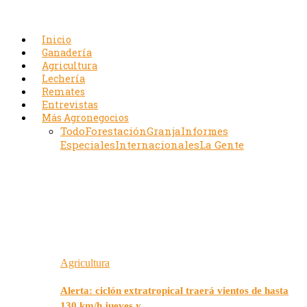
Inicio
Ganadería
Agricultura
Lechería
Remates
Entrevistas
Más Agronegocios
Todo
Forestación
Granja
Informes
Especiales
Internacionales
La Gente
Agricultura
Alerta: ciclón extratropical traerá vientos de hasta
130 km/h jueves y…