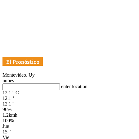
El Pronóstico
Montevideo, Uy
nubes
enter location
12.1
°
C
12.1
°
12.1
°
96%
1.2kmh
100%
Jue
15
°
Vie