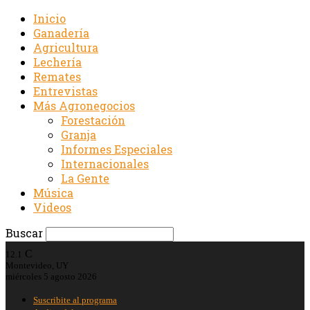
Inicio
Ganadería
Agricultura
Lechería
Remates
Entrevistas
Más Agronegocios
Forestación
Granja
Informes Especiales
Internacionales
La Gente
Música
Videos
Buscar
C
12.1
Montevideo, UY
miércoles 5 agosto 2026
Suscribite al programa