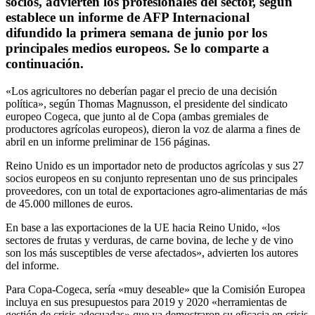
socios, advierten los profesionales del sector, según
establece un informe de AFP Internacional
difundido la primera semana de junio por los
principales medios europeos. Se lo comparte a
continuación.
«Los agricultores no deberían pagar el precio de una decisión
política», según Thomas Magnusson, el presidente del sindicato
europeo Cogeca, que junto al de Copa (ambas gremiales de
productores agrícolas europeos), dieron la voz de alarma a fines de
abril en un informe preliminar de 156 páginas.
Reino Unido es un importador neto de productos agrícolas y sus 27
socios europeos en su conjunto representan uno de sus principales
proveedores, con un total de exportaciones agro-alimentarias de más
de 45.000 millones de euros.
En base a las exportaciones de la UE hacia Reino Unido, «los
sectores de frutas y verduras, de carne bovina, de leche y de vino
son los más susceptibles de verse afectados», advierten los autores
del informe.
Para Copa-Cogeca, sería «muy deseable» que la Comisión Europea
incluya en sus presupuestos para 2019 y 2020 «herramientas de
gestión de crisis adecuadas» que ya demostraron su eficacia en crisis