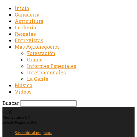
Inicio
Ganadería
Agricultura
Lechería
Remates
Entrevistas
Más Agronegocios
Forestación
Granja
Informes Especiales
Internacionales
La Gente
Música
Videos
Buscar
C
7.6
Montevideo, UY
sábado 8 agosto 2026
Suscribite al programa