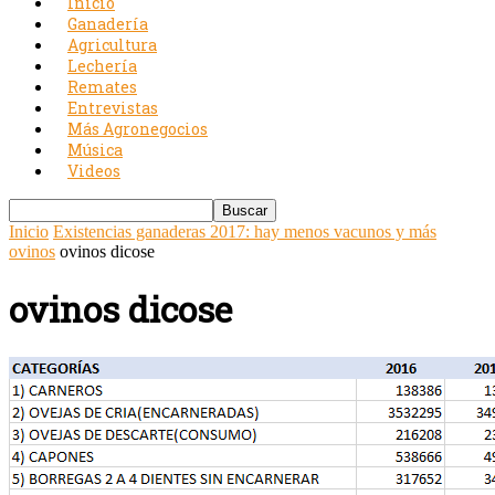
Inicio
Ganadería
Agricultura
Lechería
Remates
Entrevistas
Más Agronegocios
Música
Videos
Inicio
Existencias ganaderas 2017: hay menos vacunos y más
ovinos
ovinos dicose
ovinos dicose