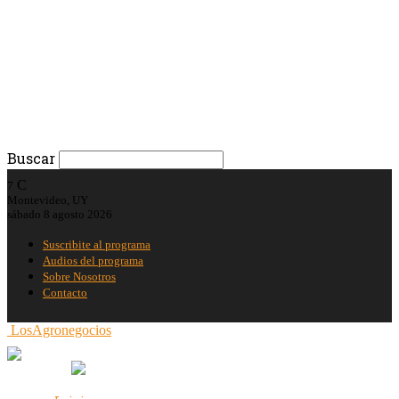
Buscar
C
7
Montevideo, UY
sábado 8 agosto 2026
Suscribite al programa
Audios del programa
Sobre Nosotros
Contacto
LosAgronegocios