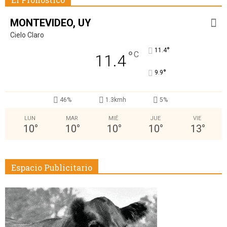
MONTEVIDEO, UY
Cielo Claro
°
11.4
°
C
11.4
°
9.9
46%
1.3kmh
5%
LUN
MAR
MIÉ
JUE
VIE
10
°
10
°
10
°
10
°
13
°
Espacio Publicitario