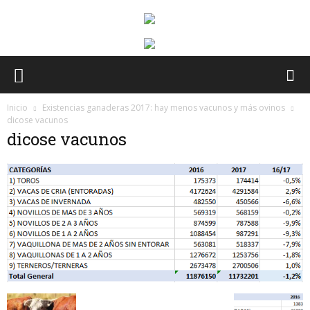
Inicio
Existencias ganaderas 2017: hay menos vacunos y más ovinos
dicose vacunos
dicose vacunos