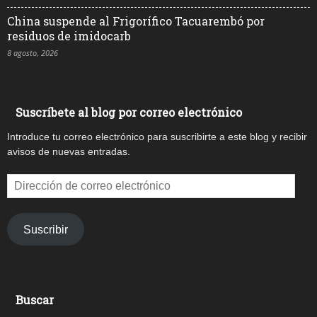
China suspende al Frigorífico Tacuarembó por
residuos de imidocarb
8 agosto, 2026
Suscríbete al blog por correo electrónico
Introduce tu correo electrónico para suscribirte a este blog y recibir
avisos de nuevas entradas.
Dirección
de
correo
electrónico
Suscribir
Buscar