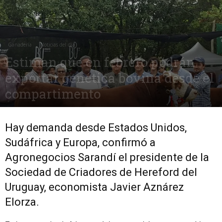
Ganadería
Noticias del día
Estiman que en febrero podrán
exportar genética bovina desde el
compartimento
4 julio, 2017
1249
0
Hay demanda desde Estados Unidos,
Sudáfrica y Europa, confirmó a
Agronegocios Sarandí el presidente de la
Sociedad de Criadores de Hereford del
Uruguay, economista Javier Aznárez
Elorza.