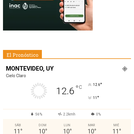
El Pronóstico
MONTEVIDEO, UY
Cielo Claro
°
12.6
°
C
12.6
°
11
56%
2.2kmh
0%
SÁB
DOM
LUN
MAR
MIÉ
11
°
10
°
10
°
10
°
11
°