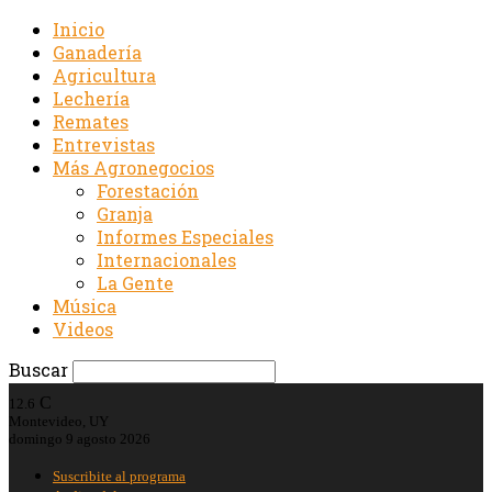
Inicio
Ganadería
Agricultura
Lechería
Remates
Entrevistas
Más Agronegocios
Forestación
Granja
Informes Especiales
Internacionales
La Gente
Música
Videos
Buscar
C
12.6
Montevideo, UY
domingo 9 agosto 2026
Suscribite al programa