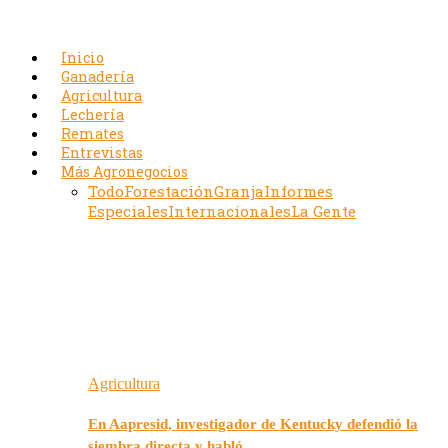
Inicio
Ganadería
Agricultura
Lechería
Remates
Entrevistas
Más Agronegocios
Todo
Forestación
Granja
Informes
Especiales
Internacionales
La Gente
Agricultura
En Aapresid, investigador de Kentucky defendió la
siembra directa y habló…