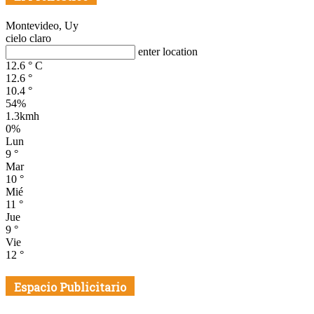
Montevideo, Uy
cielo claro
enter location
12.6
°
C
12.6
°
10.4
°
54%
1.3kmh
0%
Lun
9
°
Mar
10
°
Mié
11
°
Jue
9
°
Vie
12
°
Espacio Publicitario