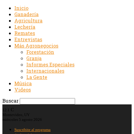
Inicio
Ganadería
Agricultura
Lechería
Remates
Entrevistas
Más Agronegocios
Forestación
Granja
Informes Especiales
Internacionales
La Gente
Música
Videos
Buscar
C
12.1
Montevideo, UY
miércoles 5 agosto 2026
Suscribite al programa