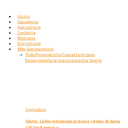
Inicio
Ganadería
Agricultura
Lechería
Remates
Entrevistas
Más Agronegocios
Todo
Forestación
Granja
Informes
Especiales
Internacionales
La Gente
Agricultura
Alerta: ciclón extratropical traerá vientos de hasta
130 km/h jueves y…