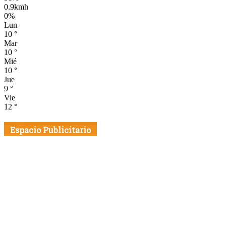
0.9kmh
0%
Lun
10
°
Mar
10
°
Mié
10
°
Jue
9
°
Vie
12
°
Espacio Publicitario