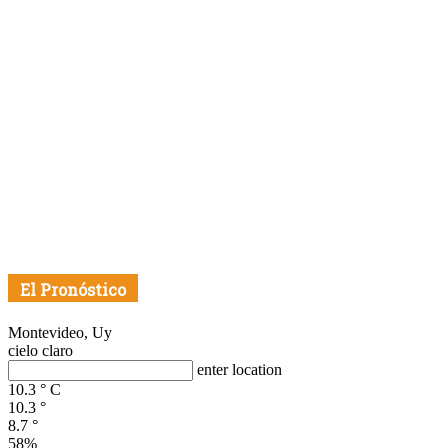
El Pronóstico
Montevideo, Uy
cielo claro
enter location
10.3
°
C
10.3
°
8.7
°
58%