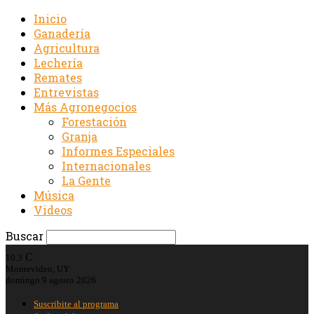
Inicio
Ganadería
Agricultura
Lechería
Remates
Entrevistas
Más Agronegocios
Forestación
Granja
Informes Especiales
Internacionales
La Gente
Música
Videos
Buscar
C
10.3
Montevideo, UY
domingo 9 agosto 2026
Suscribite al programa