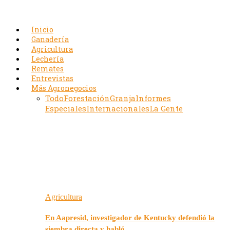
Inicio
Ganadería
Agricultura
Lechería
Remates
Entrevistas
Más Agronegocios
Todo
Forestación
Granja
Informes
Especiales
Internacionales
La Gente
Agricultura
En Aapresid, investigador de Kentucky defendió la
siembra directa y habló…