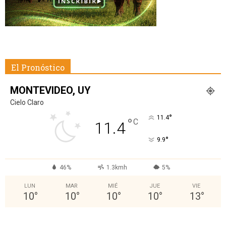
El Pronóstico
MONTEVIDEO, UY
Cielo Claro
°
11.4
°
C
11.4
°
9.9
46%
1.3kmh
5%
LUN
MAR
MIÉ
JUE
VIE
10
°
10
°
10
°
10
°
13
°