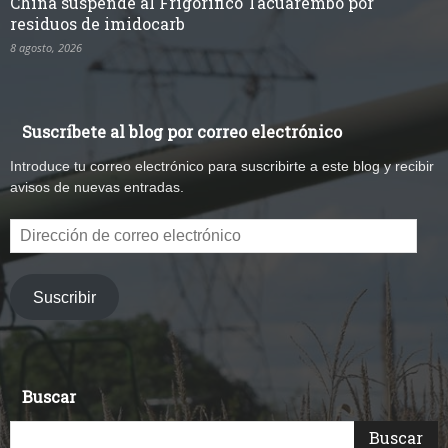
China suspende al Frigorífico Tacuarembó por
residuos de imidocarb
8 agosto, 2026
Suscríbete al blog por correo electrónico
Introduce tu correo electrónico para suscribirte a este blog y recibir
avisos de nuevas entradas.
Dirección
de
correo
electrónico
Suscribir
Buscar