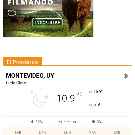
El Pronóstico
MONTEVIDEO, UY
Cielo Claro
°
10.9
°
C
10.9
°
9.3
60%
4.4kmh
0%
SÁB
DOM
LUN
MAR
MIÉ